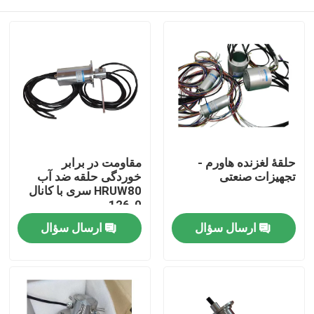
حلقۀ لغزنده هاورم -
مقاومت در برابر
تجهیزات صنعتی
خوردگی حلقه ضد آب
HRUW80 سری با کانال
0-126
خانه
ارسال سؤال
ارسال سؤال
دربارهی ما
اطلاعات تماس