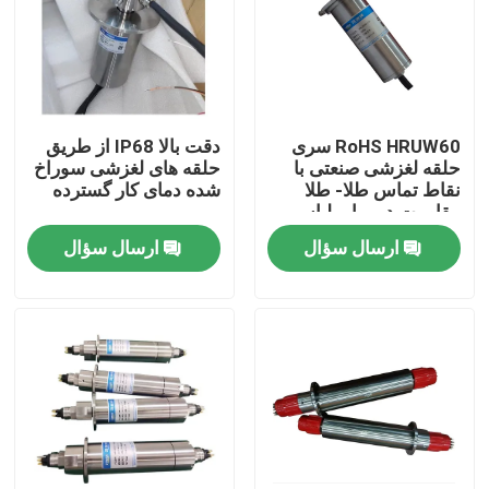
محصولات
ویدیوها
RoHS HRUW60 سری
دقت بالا IP68 از طریق
حلقه لغزشی صنعتی با
حلقه های لغزشی سوراخ
نقاط تماس طلا- طلا
شده دمای کار گسترده
حلقه لغزش رسانا
مقاومت در برابر لباس
ارسال سؤال
ارسال سؤال
حلقه لغزش با سرعت بالا
حلقه ضد آب
حلقه های لغزش سیگنال
از طریق حلقه لغزش سوراخ