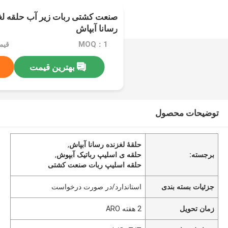
صنعت کشتی ربات زیر آب حلقه ل
رسانا آبپاش
MOQ：1
قیمت：e
بهترین قیمت
توضیحات محصول
حلقۀ لغزنده رسانا آبپاش
,
برجسته:
حلقه ی اسلیپ رباتیک آبپوش
,
حلقه اسلیپ ربات صنعت کشتی
جزئیات بسته بندی
استاندارد/در صورت درخواست
زمان تحویل
2 هفته ARO