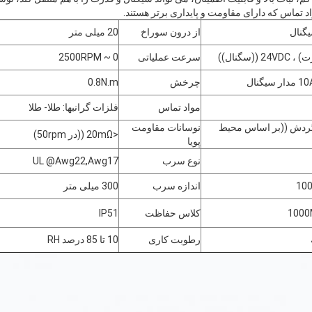
واد تماس که دارای مقاومت و پایداری برتر هستند.
از درون سوراخ
20 میلی متر
سرعت عملیاتی
0 ~ 2500RPM
چرخش
0.8N.m
مواد تماس
فلزات گرانبها: طلا- طلا
ون گردش ((بر اساس محیط
نوسانات مقاومت
<20mΩ ((در 50rpm)
پویا
نوع سرب
UL @Awg22,Awg17
10
اندازه سرب
300 میلی متر
100
کلاس حفاظت
IP51
رطوبت کاری
10 تا 85 درصد RH