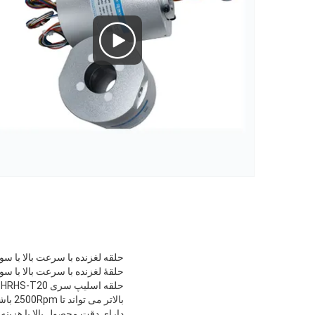
حلقه لغزنده با سرعت بالا با سوراخ در 2500RPM، 400VAC/VDC برای آزمایش
حلقۀ لغزنده با سرعت بالا با سوراخ 20 پشتیبانی 1 ~ 18 مدار قدرت یا
بالاتر می تواند تا 2500Rpm باشد.
دارای دقت محصول بالا با هزینه ک