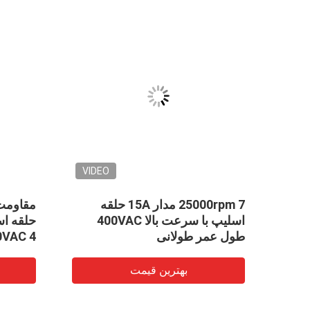
VIDEO
VID
25000rpm 7 مدار 15A حلقه
رای
اسلیپ با سرعت بالا 400VAC
حلقه اس
طول عمر طولانی
400VAC 4 مدار 5A
بهترین قیمت