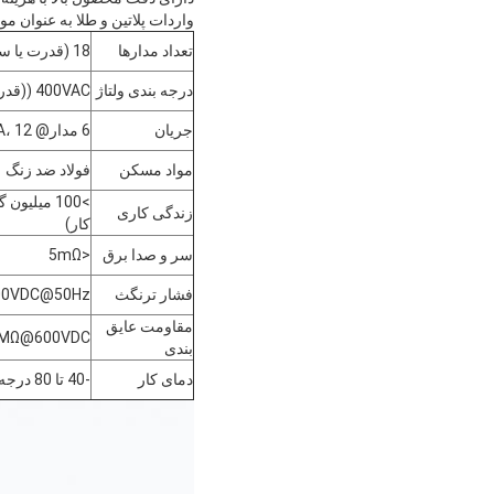
واردات پلاتین و طلا به عنوان م
تعداد مدارها
18 (قدرت یا سیگنال
درجه بندی ولتاژ
400VAC ((قدرت) ، 24VDC ((سگنال))
جریان
6 مدار@ 10A، 12 مدار سیگنال
مواد مسکن
فولاد ضد زنگ
>100 میلی
زندگی کاری
کار)
سر و صدا برق
<5mΩ
فشار ترنگث
00VDC@50Hz
مقاومت عایق
0MΩ@600VDC
بندی
دمای کار
-40 تا 80 درجه