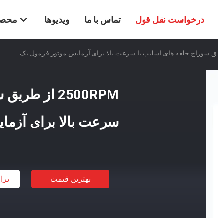
درخواست نقل قول
تماس با ما
ویدیوها
محصو
2500RPM از ط
سرعت بالا برای آزما
بهترین قیمت
برا