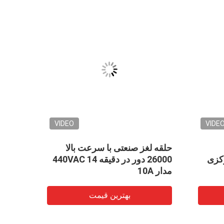
VIDEO
VIDE
حلقه لغز صنعتی با سرعت بالا
طول عم
کزی
26000 دور در دقیقه 440VAC 14
دور دو
مدار 10A
بهترین قیمت