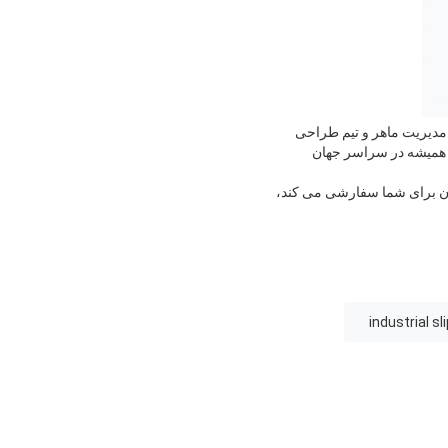
 از 10 سال، شرکت فناوری هونان هورم لیتد(HRM) دارای یک تیم مدیریت ماهر و تیم طراحی
 همیشه در سراسر جهان
ینان برای شما سفارشی می کند،
industrial sli