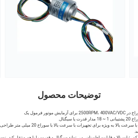
توضیحات محصول
 موتور فرمول یک
 سیگنال.
حلقه اسلیپ سری HRHS-T20 با سرعت بالا به ویژه ب
م، ثبات بالا و قابلیت اطمینان، می تواند سیگنال و قدرت را با هم منتقل کند، نوس