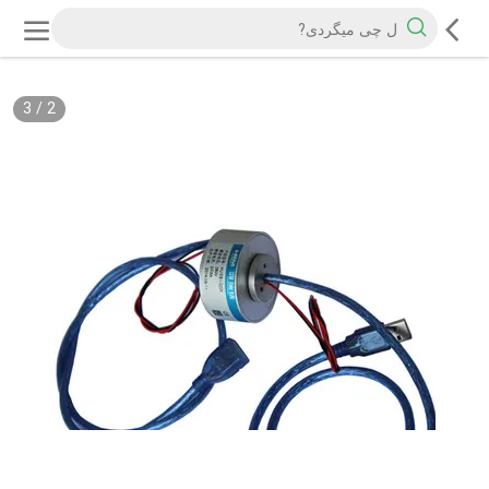
3
/
2