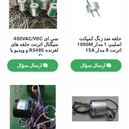
محصولات
ویدیوها
حلقه ضد زنگ کمپکت
سی ای 400VAC/VDC
اسلیپ 1 مدار 1000M
سیگنال اترنت حلقه های
اترنت 8 مدار 15A
لغزنده RS485 و ویدیو یا
حلقه لغزش رسانا
سنسور تک
ارسال سؤال
ارسال سؤال
حلقه لغزش با سرعت بالا
حلقه ضد آب
حلقه های لغزش سیگنال
از طریق حلقه لغزش سوراخ