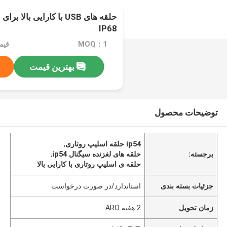
IP68
MOQ：1
قیمت：e
بهترین قیمت
توضیحات محصول
ip54 حلقه اسلیپ روتاری
,
برجسته:
حلقه های لغزنده سیگنال ip54
,
حلقه ی اسلیپ روتاری با کارایی بالا
جزئیات بسته بندی
استاندارد/در صورت درخواست
زمان تحویل
2 هفته ARO