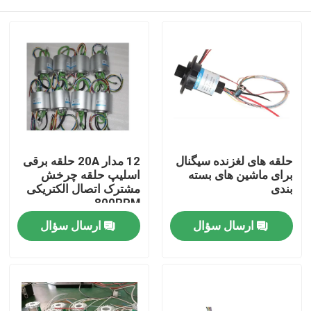
حلقه های لغزنده سیگنال
12 مدار 20A حلقه برقی
برای ماشین های بسته
اسلیپ حلقه چرخش
بندی
مشترک اتصال الکتریکی
800RPM
خانه
ارسال سؤال
ارسال سؤال
دربارهی ما
اطلاعات تماس