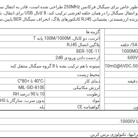
است.می تواند قدرت الکتریکی و انتقال سیگنال را
عنوان فلز بدن بهبود این حلقه لغ
گزینه ها
اترنت، دو کانال، 100M/1000M پایه T
حلقه
پلاگین اتصال RJ45
BER-10E-11
1000M
600
از دست دادن ورودی 2dB
10mΩ@6VDC،5
ميتونه با هم ترکیب بشه تا 8 گروه سيگنال منتقل کنه
محیط زیست
دمای کار
-40°C تا +80°C
لرزش مکانیکی
MIL-SID-810E
رطوبت
10 تا 90 درصد RH
مواد
بدون سرب، سازگار با RoHS
گواهینامه CE
بله
انبها، تکنولوژی برس کربن