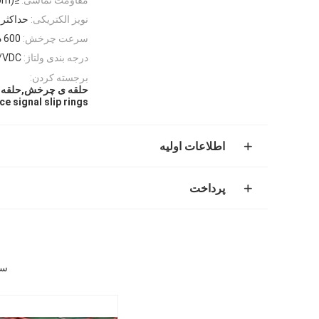
نویز الکتریکی:
حداکثر 30mΩ
سرعت چرخش:
600 دور در دقیقه
درجه بندی ولتاژ:
/VDC
برجسته کردن:
حلقه ی چرخش,حلقه های 
ce signal slip rings
اطلاعات اولیه
پرداخت
سی ای 400VAC/VDC س