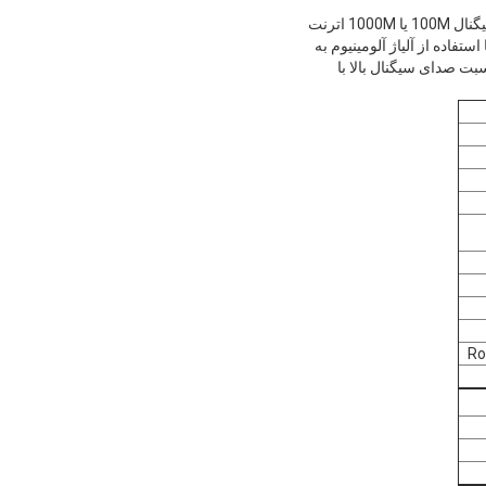
حلقۀ خروجی سیگنال هاورم به طور خاص برای سیگنال فرکانس 250MHz طراحی شده است، قادر به انتقال سیگنال 100M یا 1000M اترنت
 در همان حلقه لغزشی ترکیب کند، 8 کانال USB برای انتقال، با استفاده از آلیاژ آلومینیوم به
زنده ارزشمندتر، پشتیبانی RJ45 کانکتورهای پلاگ، انحراف سیگنال BER پایین،نسبت صدای سیگنال بالا با