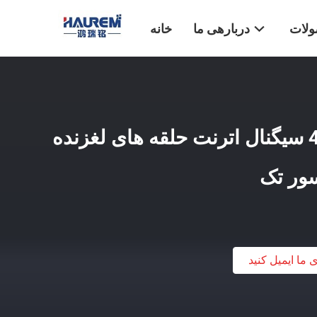
لات
دربارهی ما
خانه
سی ای 400VAC/VDC سیگنال اترنت حلقه های لغزنده
ی ما ایمیل کنید