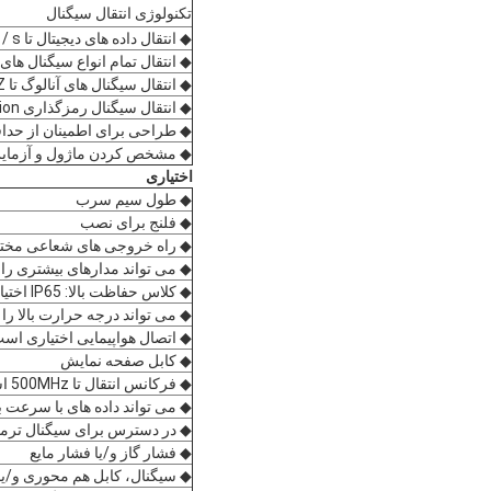
تکنولوژی انتقال سیگنال
◆ انتقال داده های دیجیتال تا 500Mbit / s برای سرعت ایترن
◆ انتقال تمام انواع سیگنال ها
◆ انتقال سیگنال های آنالوگ تا 500MHZ
◆ انتقال سیگنال رمزگذاری Absolution یا increase از طریق حلقه ی slip.
◆ طراحی برای اطمینان از حدا
◆ مشخص کردن ماژول و آزمایش ب
اختیاری
◆ طول سیم سرب
◆ فلنج برای نصب
◆ راه خروجی های شعاعی مخت
◆ می تواند مدارهای بیشتری را ترکیب کند
◆ کلاس حفاظت بالا: IP65 اختیاری است.
◆ می تواند درجه حرارت بالا را تا ۲۸۰ درجه سفارشی ک
◆ اتصال هواپیمایی اختیاری اس
◆ کابل صفحه نمایش
◆ فرکانس انتقال تا 500MHz است؛
◆ می تواند داده های با سرعت بالا را در ه
◆ در دسترس برای سیگنال ترمو
◆ فشار گاز و/یا فشار مایع
◆ سیگنال، کابل هم محوری و/ی