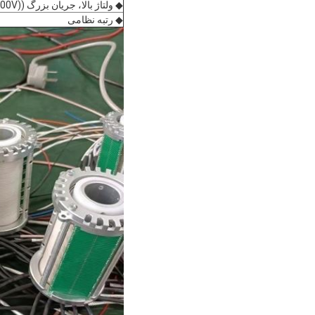
◆ ولتاژ بالا، جریان بزرگ ((1000A,10000V) ؛
◆ رتبه نظامی