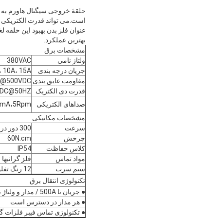
بهترین عملکرد.
مشخصات برق
ولتاژ نامی
380VAC
جریان درجه بندی
5A، 10A، 15A/ 
مقاومت عایق بندی
Ω@500VDC
قدرت دی الکتریک
VDC@50HZ
صداهای الکتریکی
0mA،5Rpm
مشخصات مکانیکی
سرعت
300 دور در دقیقه
چرخش
60N.cm
کلاس حفاظت
IP54
مواد تماس
فلز گرانبها
سیم سرب
12 رنگ تفلون
تکنولوژی انتقال برق
● جریان تا 500A / مدار و ولتاژ تا 10000V.
● هر مدار در دسترس است
● تکنولوژی تماس فیبر فلزات گر