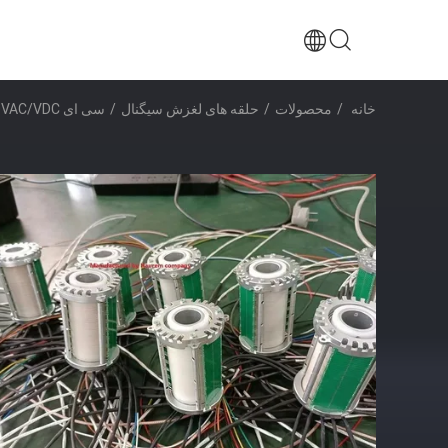
خانه
/
محصولات
/
حلقه های لغزش سیگنال
/
سی ای 400VAC/VDC سیگنال اترنت حلقه های لغزنده RS485 و ویدیو یا سنسور تک