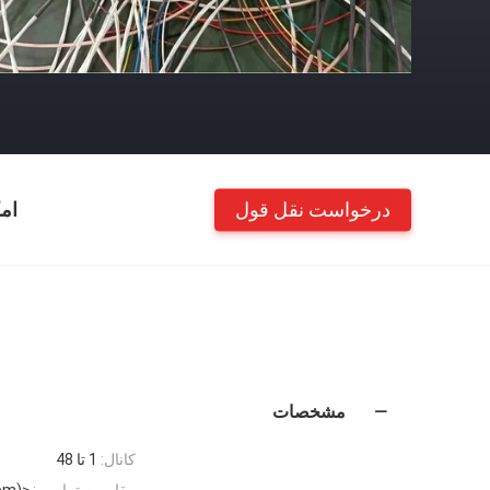
درخواست نقل قول
ام
مشخصات
کانال:
1 تا 48
مقاومت تماسی:
≤10mΩ (50rpm)