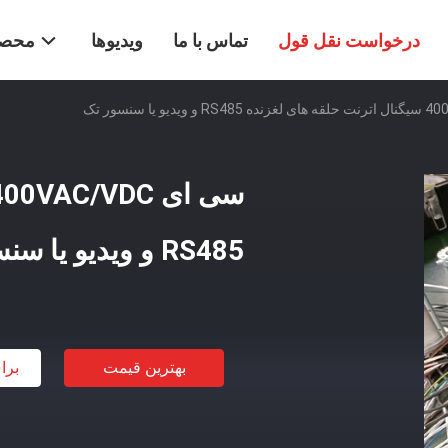
درخواست نقل قول
تماس با ما
ویدیوها
محصو
RS485 و ویدیو یا سنسور تک
بهترین قیمت
برا