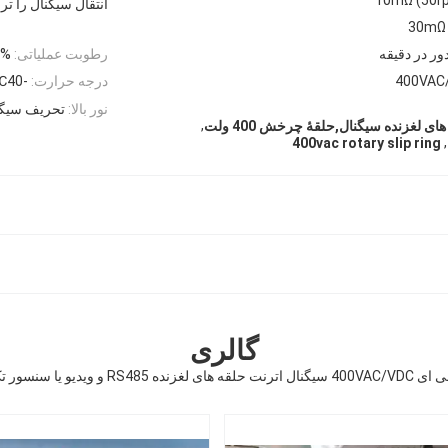
انتقال سیگنال را تر
رطوبت عملیاتی:
60% RH 
400VAC
درجه حرارت:
-40℃~+80℃
نور بالا:
تحریف سیگنال BER پایین، نسبت صدا سیگنال بالا ب
,
لغزنده سیگنال,حلقۀ چرخش 400 ولت
,
400vac rotary slip ring
گالری
یگنال اترنت حلقه های لغزنده RS485 و ویدیو یا سنسور تک