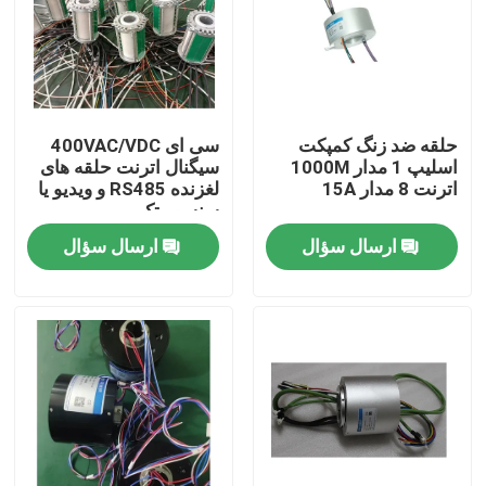
محصولات
ویدیوها
حلقه ضد زنگ کمپکت
سی ای 400VAC/VDC
اسلیپ 1 مدار 1000M
سیگنال اترنت حلقه های
اترنت 8 مدار 15A
لغزنده RS485 و ویدیو یا
حلقه لغزش رسانا
سنسور تک
ارسال سؤال
ارسال سؤال
حلقه لغزش با سرعت بالا
حلقه ضد آب
حلقه های لغزش سیگنال
از طریق حلقه لغزش سوراخ