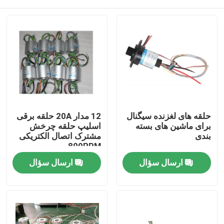
حلقه های لغزنده سیگنال
12 مدار 20A حلقه برقی
برای ماشین های بسته
اسلیپ حلقه چرخش
بندی
مشترک اتصال الکتریکی
800RPM
خانه
ارسال سؤال
ارسال سؤال
دربارهی ما
اطلاعات تماس