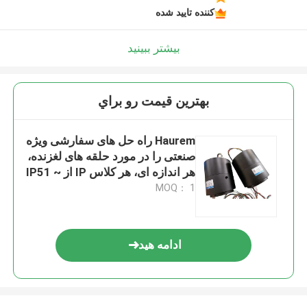
کننده تایید شده
بیشتر ببینید
بهترين قيمت رو براي
Haurem راه حل های سفارشی ویژه
صنعتی را در مورد حلقه های لغزنده،
هر اندازه ای، هر کلاس IP از IP51 ~
IP68 ارائه می دهد
MOQ： 1
ادامه هید