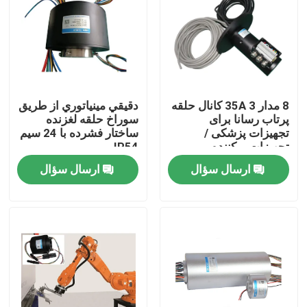
محصولات
ویدیوها
8 مدار 35A 3 کانال حلقه
دقيقي مينياتوري از طریق
پرتاب رسانا برای
سوراخ حلقه لغزنده
حلقه لغزش رسانا
تجهیزات پزشکی /
ساختار فشرده با 24 سيم
تجهیزات پرکننده
IP54
ارسال سؤال
ارسال سؤال
حلقه لغزش با سرعت بالا
حلقه ضد آب
حلقه های لغزش سیگنال
از طریق حلقه لغزش سوراخ