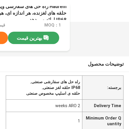
Haurem راه حل های سفارشی و
IP68 ارائه می دهد
MOQ：1
قیمت：e
بهترین قیمت
توضیحات محصول
راه حل های سفارشی صنعتی
,
برجسته:
IP68 حلقه لغز صنعتی
,
حلقه ی اسلیپ مخصوص صنعتی
2 weeks ARO
Delivery Time
Minimum Order Q
1
uantity