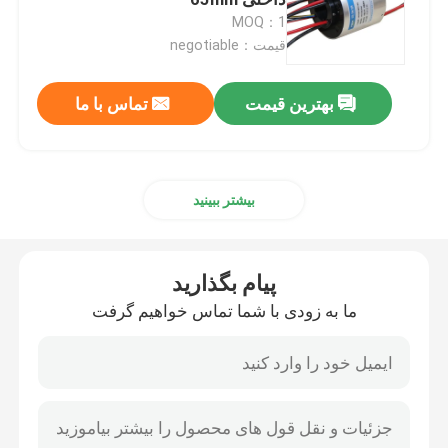
MOQ：1
قیمت：negotiable
حلقه های لغزش سیگنال
بهترین قیمت
تماس با ما
از طریق حلقه لغزش سوراخ
حلقه لغزنده جداگانه
بیشتر ببینید
انگشتر پنکیک
پیام بگذارید
اتصال دوار فیبر نوری
ما به زودی با شما تماس خواهیم گرفت
حلقه های لغزش با جریان بالا
حلقه لغزش جیوه