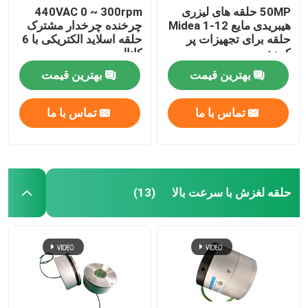
50MP حلقه های لیزری
440VAC 0 ~ 300rpm
هیبریدی مایع Midea 1-12
چرخنده چرخدار مشترک
حلقه برای تجهیزات پر
حلقه اسلاید الکتریکی با 6
کردن
کانال
بهترین قیمت
بهترین قیمت
تماس با ما
تماس با ما
حلقه لغزش با سرعت بالا
(13)