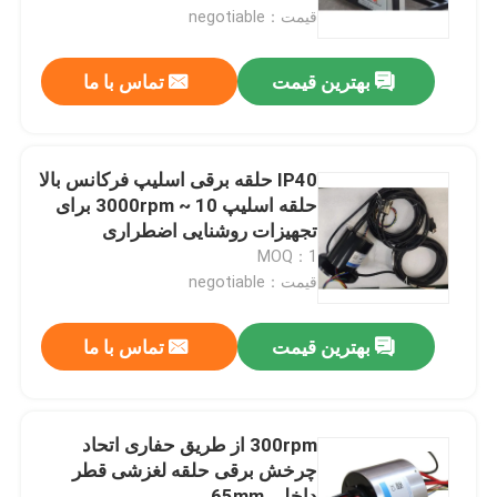
قیمت：negotiable
درباره ما
بهترین قیمت
تماس با ما
تور کارخانه
IP40 حلقه برقی اسلیپ فرکانس بالا
کنترل کیفیت
حلقه اسلیپ 10 ~ 3000rpm برای
تجهیزات روشنایی اضطراری
MOQ：1
درخواست نقل قول
قیمت：negotiable
حلقه لغزش رسانا
بهترین قیمت
تماس با ما
حلقه لغزش با سرعت بالا
300rpm از طریق حفاری اتحاد
چرخش برقی حلقه لغزشی قطر
حلقه ضد آب
داخلی 65mm